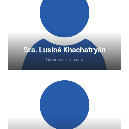
Sra. Lusiné Khachatryán
Gerente de Turismo