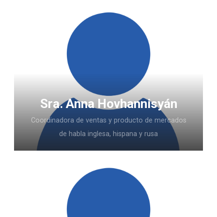
Sra. Anna Hovhannisyán
Coordinadora de ventas y producto de mercados
de habla inglesa, hispana y rusa