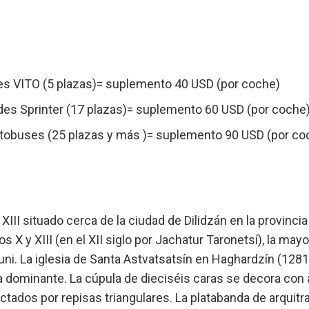
des VITO (5 plazas)= suplemento 40 USD (por coche)
des Sprinter (17 plazas)= suplemento 60 USD (por coche
autobuses (25 plazas y más )= suplemento 90 USD (por co
III situado cerca de la ciudad de Dilidzán en la provincia
 X y XIII (en el XII siglo por Jachatur Taronetsí), la mayo
tuni. La iglesia de Santa Astvatsatsín en Haghardzín (1281)
ca dominante. La cúpula de dieciséis caras se decora con 
dos por repisas triangulares. La platabanda de arquitra