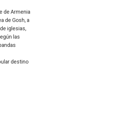
te de Armenia
ea de Gosh, a
de iglesias,
según las
abandas
ular destino