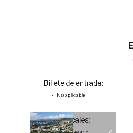
E
Billete de entrada:
No aplicable
Guías locales:
No necesario