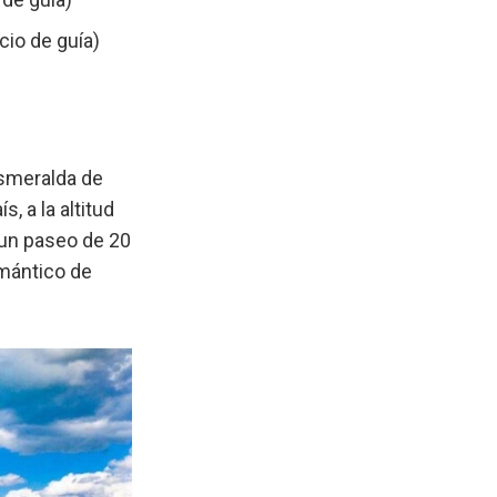
cio de guía)
esmeralda de
, a la altitud
r un paseo de 20
omántico de