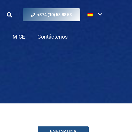
+374 (10) 53 88 53
s
MICE
Contáctenos
ENVIAR UNA