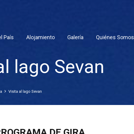
l País
Alojamiento
Galería
Quiénes Somo
al lago Sevan
ía
Visita al lago Sevan
PROGRAMA DE GIRA