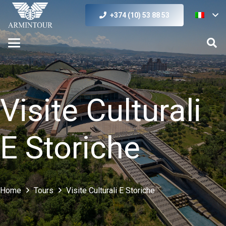
+374 (10) 53 88 53
Visite Culturali
E Storiche
Home
Tours
Visite Culturali E Storiche