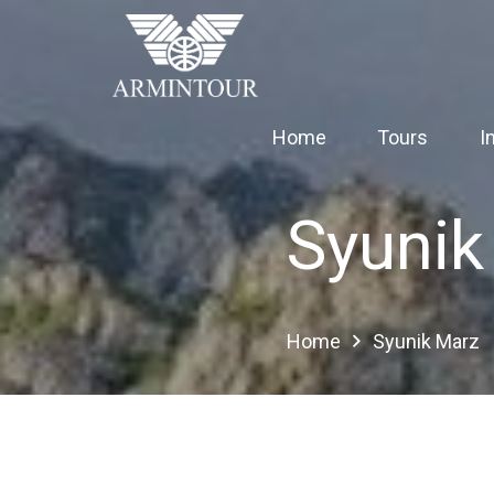
Home
Tours
I
Syunik
Home
Syunik Marz