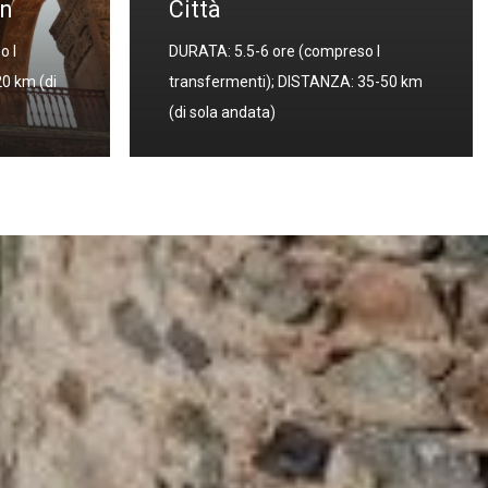
o I
Georgia e Armenia
35-50 km
DURATA: 12 giorni