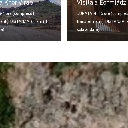
 a Echmiadzin
Città
-4.5 ore (compreso I
DURATA: 5.5-6 ore (compres
enti); DISTANZA: 20 km (di
transfermenti); DISTANZA: 
ta)
(di sola andata)