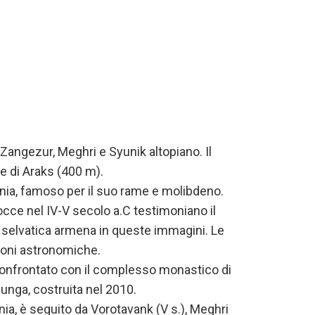
Zangezur, Meghri e Syunik altopiano. Il
me di Araks (400 m).
menia, famoso per il suo rame e molibdeno.
rocce nel IV-V secolo a.C testimoniano il
a selvatica armena in queste immagini. Le
zioni astronomiche.
 confrontato con il complesso monastico di
 lunga, costruita nel 2010.
nia, è seguito da Vorotavank (V s.), Meghri