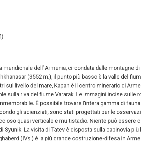
6)
a meridionale dell’ Armenia, circondata dalle montagne di 
shkhanasar (3552 m.), il punto più basso è la valle del fiu
ri sul livello del mare, Kapan è il centro minerario di Ar
ole sulla riva del fiume Vararak. Le immagini incise sulle 
immemorabile. È possibile trovare l’intera gamma di faun
Secondo gli scienziati, sono stati progettati per le osserva
roccioso quasi verticale e multistadio. Niente può essere
di Syunik. La visita di Tatev è disposta sulla cabinovia più
aghaberd (IVs.) è la più grande costruzione-difesa in Arme