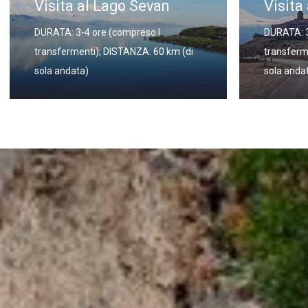
Visita a Khor Virap
Visita
DURATA: 3-4 ore (compreso I
DURATA: 4
transfermenti); DISTANZA: 60 km (di
transferm
sola andata)
sola anda