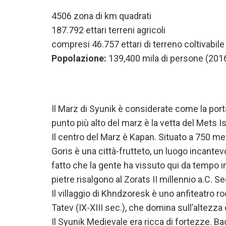
4506 zona di km quadrati
187.792 ettari terreni agricoli
compresi 46.757 ettari di terreno coltivabile
Popolazione:
139,400 mila di persone (201
Il Marz di Syunik è considerate come la port
punto più alto del marz è la vetta del Mets I
Il centro del Marz è Kapan. Situato a 750 met
Goris è una città-frutteto, un luogo incantev
fatto che la gente ha vissuto qui da tempo 
pietre risalgono al Zorats II millennio a.C. 
Il villaggio di Khndzoresk è uno anfiteatro 
Tatev (IX-XIII sec.), che domina sull’altezza 
Il Syunik Medievale era ricca di fortezze. B