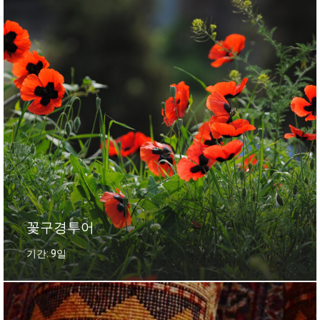
꽃구경투어
기간: 9일