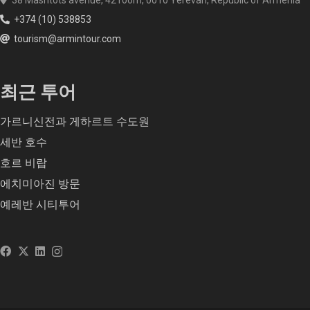
38 Mashtots avenue, 42 room, 0010 Yerevan, Republic of Armenia
+374 (10) 538853
tourism@armintour.com
최근 투어
가르니신전과 게하르트 수도원
세반 호수
호르 비랍
에치미아진 방문
예레반 시티투어