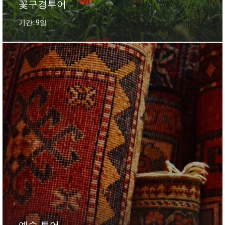
꽃구경투어
기간: 9일