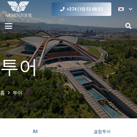
+374 (10) 53 88 53
투어
홈
투어
All
결합투어