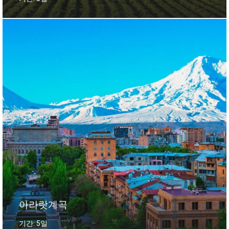
아라랏계곡
기간: 5일